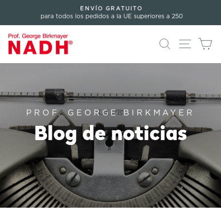
Directamente
ENVÍO GRATUITO
al
para todos los pedidos a la UE superiores a 250
Pausar
contenido
presentación
Buscar en
Navegac
Ca
PROF. GEORGE BIRKMAYER
Blog de noticias