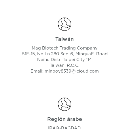
Taiwán
Mag Biotech Trading Company
B1F-15, No.Ln.280 Sec. 6, MinquaE. Road
Neihu Distr. Taipei City 114
Taiwan, R.O.C.
Email:
minboy8539@icloud.com
Región árabe
IRAQ-BAGDAD