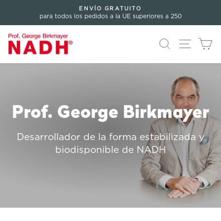
Directamente
ENVÍO GRATUITO
al
para todos los pedidos a la UE superiores a 250
Pausar
contenido
presentación
Buscar en
Navegac
Ca
Prof. George Birkmayer
Desarrollador de la forma estabilizada y
biodisponible de NADH