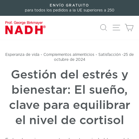
Directamente
ENVÍO GRATUITO
al
para todos los pedidos a la UE superiores a 250
Pausar
contenido
presentación
Buscar en
Navegac
Ca
Esperanza de vida
-
Complementos alimenticios
-
Satisfacción
-
25 de
octubre de 2024
Gestión del estrés y
bienestar: El sueño,
clave para equilibrar
el nivel de cortisol