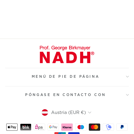
€25,00
€25,00
Lieferung: Mo. 10.08. - Fr. 14.08.
MENÚ DE PIE DE PÁGINA
PÓNGASE EN CONTACTO CON
Moneda
Austria (EUR €)