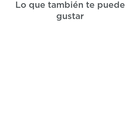
Lo que también te puede
gustar
4,5
/5,0
LIBRO NADH
Todo sobre el NADH en formato
compacto