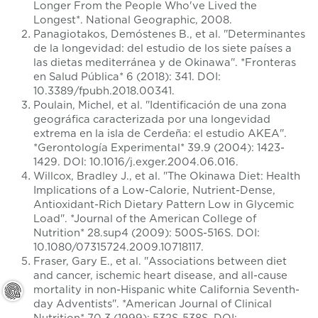
Longer From the People Who've Lived the
Longest*. National Geographic, 2008.
Panagiotakos, Demóstenes B., et al. "Determinantes
de la longevidad: del estudio de los siete países a
las dietas mediterránea y de Okinawa". *Fronteras
en Salud Pública* 6 (2018): 341. DOI:
10.3389/fpubh.2018.00341.
Poulain, Michel, et al. "Identificación de una zona
geográfica caracterizada por una longevidad
extrema en la isla de Cerdeña: el estudio AKEA".
*Gerontología Experimental* 39.9 (2004): 1423-
1429. DOI: 10.1016/j.exger.2004.06.016.
Willcox, Bradley J., et al. "The Okinawa Diet: Health
Implications of a Low-Calorie, Nutrient-Dense,
Antioxidant-Rich Dietary Pattern Low in Glycemic
Load". *Journal of the American College of
Nutrition* 28.sup4 (2009): 500S-516S. DOI:
10.1080/07315724.2009.10718117.
Fraser, Gary E., et al. "Associations between diet
and cancer, ischemic heart disease, and all-cause
mortality in non-Hispanic white California Seventh-
day Adventists". *American Journal of Clinical
Nutrition* 70.3 (1999): 532S-538S. DOI: