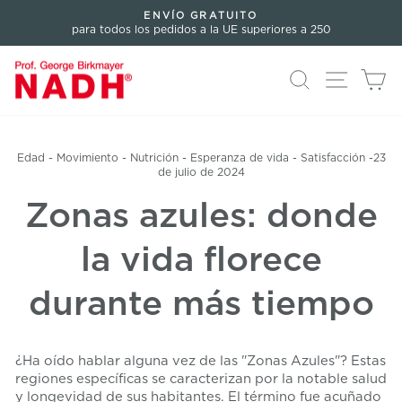
Directamente
ENVÍO GRATUITO
al
para todos los pedidos a la UE superiores a 250
Pausar
contenido
presentación
Buscar en
Navegac
Ca
Edad
-
Movimiento
-
Nutrición
-
Esperanza de vida
-
Satisfacción
-
23
de julio de 2024
Zonas azules: donde
la vida florece
durante más tiempo
¿Ha oído hablar alguna vez de las "Zonas Azules"? Estas
regiones específicas se caracterizan por la notable salud
y longevidad de sus habitantes. El término fue acuñado